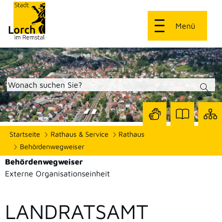
Menü
Zur
Zur
Site
Startseite
Rathaus & Service
Rathaus
Seite
Seite
dars
mit
mit
Behördenwegweiser
Gebärdensprach
Leichter
Behördenwegweiser
Sprache
Externe Organisationseinheit
LANDRATSAMT