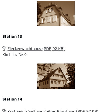
Station 13
Fleckenwachthaus
(PDF,92
KB
)
Kirchstraße 9
Station 14
Kustoreipfründhaus / Altes Pfarrhaus
(PDF,97
KB
)