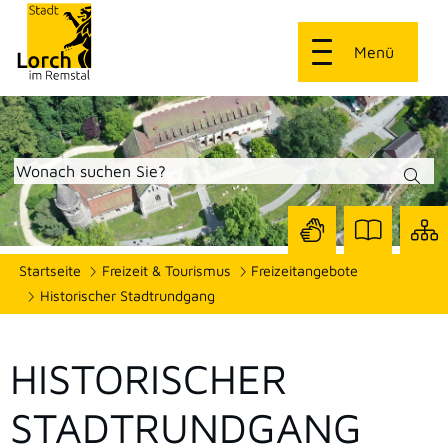
Menü
Zur
Zur
Site
Startseite
Freizeit & Tourismus
Freizeitangebote
Seite
Seite
dars
mit
mit
Historischer Stadtrundgang
Gebärdensprach
Leichter
Sprache
HISTORISCHER
STADTRUNDGANG