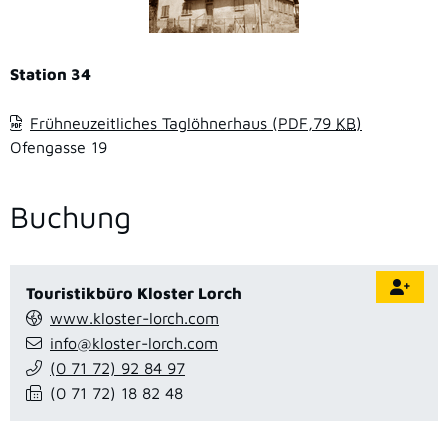
Station 34
Frühneuzeitliches Taglöhnerhaus
(PDF,79
KB
)
Ofengasse 19
Buchung
Touristikbüro Kloster Lorch
www.kloster-lorch.com
info@kloster-lorch.com
(0
71
72) 92
84
97
(0
71
72) 18
82
48