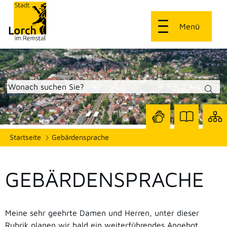
Menü
Zur
Zur
Site
Startseite
Gebärdensprache
Seite
Seite
dars
mit
mit
Gebärdensprach
Leichter
Sprache
GEBÄRDENSPRACHE
Meine sehr geehrte Damen und Herren, unter dieser
Rubrik planen wir bald ein weiterführendes Angebot.