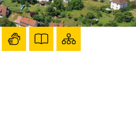
Zur
Zur
Sitemap
Seite
Seite
darstellen
mit
mit
Gebärdensprache
Leichter
Sprache