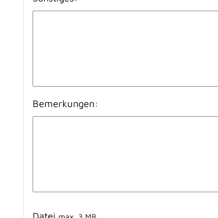
Bemerkungen:
Datei
max. 3
MB