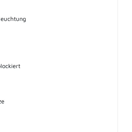
leuchtung
lockiert
ze