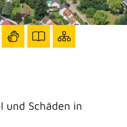
Zur
Zur
Sitemap
Seite
Seite
darstellen
mit
mit
Gebärdensprache
Leichter
Sprache
l und Schäden in