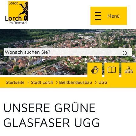
Menü
Zur
Zur
Site
Startseite
Stadt Lorch
Breitbandausbau
UGG
Seite
Seite
dars
mit
mit
Gebärdensprach
Leichter
Sprache
UNSERE GRÜNE
GLASFASER UGG