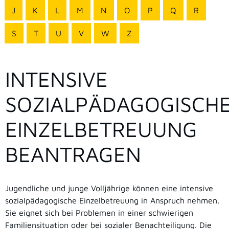
J
K
L
M
N
O
P
Q
R
S
T
U
V
W
Z
INTENSIVE
SOZIALPÄDAGOGISCH
EINZELBETREUUNG
BEANTRAGEN
Jugendliche und junge Volljährige können eine intensive
sozialpädagogische Einzelbetreuung in Anspruch nehmen.
Sie eignet sich bei Problemen in einer schwierigen
Familiensituation oder bei sozialer Benachteiligung.
Die