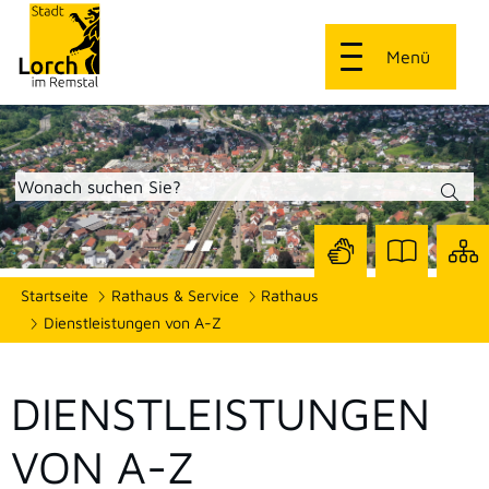
Menü
Zur
Zur
Site
Startseite
Rathaus & Service
Rathaus
Seite
Seite
dars
mit
mit
Dienstleistungen von A-Z
Gebärdensprach
Leichter
Sprache
DIENSTLEISTUNGEN
VON A-Z