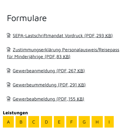
Formulare
SEPA-Lastschriftmandat Vordruck
(PDF,293
KB
)
Zustimmungserklärung Personalausweis/Reisepass
für Minderjährige
(PDF,83
KB
)
Gewerbeanmeldung
(PDF,267
KB
)
Gewerbeummeldung
(PDF,291
KB
)
Gewerbeabmeldung
(PDF,155
KB
)
Leistungen
A
B
C
D
E
F
G
H
I