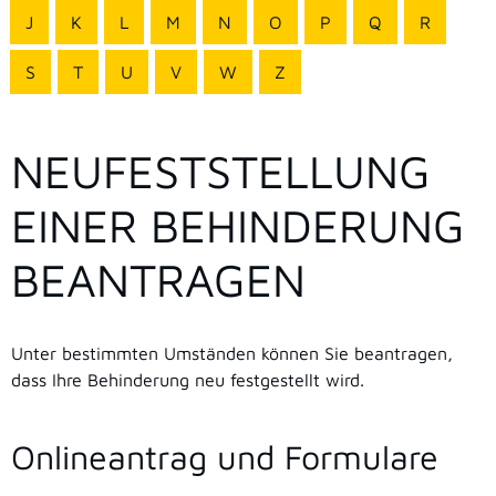
J
K
L
M
N
O
P
Q
R
S
T
U
V
W
Z
NEUFESTSTELLUNG
EINER BEHINDERUNG
BEANTRAGEN
Unter bestimmten Umständen können Sie beantragen,
dass Ihre Behinderung neu festgestellt wird.
Onlineantrag und Formulare