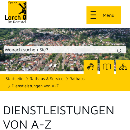
Menü
Zur
Zur
Site
Startseite
Rathaus & Service
Rathaus
Seite
Seite
dars
mit
mit
Dienstleistungen von A-Z
Gebärdensprach
Leichter
Sprache
DIENSTLEISTUNGEN
VON A-Z