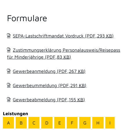
Formulare
SEPA-Lastschriftmandat Vordruck
(PDF,293
KB
)
Zustimmungserklärung Personalausweis/Reisepass
für Minderjährige
(PDF,83
KB
)
Gewerbeanmeldung
(PDF,267
KB
)
Gewerbeummeldung
(PDF,291
KB
)
Gewerbeabmeldung
(PDF,155
KB
)
Leistungen
A
B
C
D
E
F
G
H
I