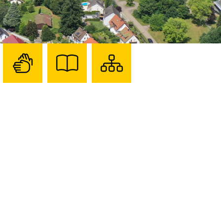
Zur
Zur
Sitemap
Seite
Seite
darstellen
mit
mit
Gebärdensprache
Leichter
Sprache