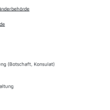
länderbehörde
rde
ung (Botschaft, Konsulat)
altung