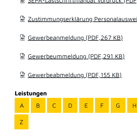
SEPA-Lastschriftmandat Vordruck
(PDF
Zustimmungserklärung Personalausweis
Gewerbeanmeldung
(PDF,267
KB
)
Gewerbeummeldung
(PDF,291
KB
)
Gewerbeabmeldung
(PDF,155
KB
)
Leistungen
A
B
C
D
E
F
G
H
Z