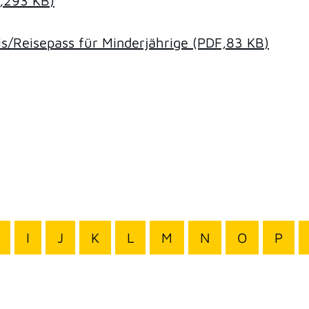
,293
KB
)
/Reisepass für Minderjährige
(PDF,83
KB
)
I
J
K
L
M
N
O
P