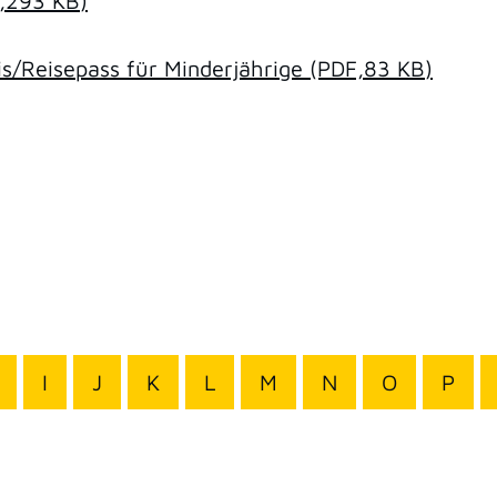
,293
KB
)
/Reisepass für Minderjährige
(PDF,83
KB
)
I
J
K
L
M
N
O
P