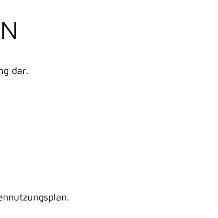
EN
ng dar.
ennutzungsplan.