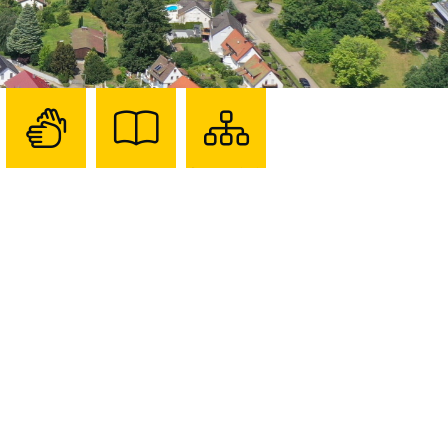
Zur
Zur
Sitemap
Seite
Seite
darstellen
mit
mit
Gebärdensprache
Leichter
Sprache