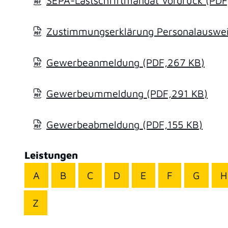
SEPA-Lastschriftmandat Vordruck
(PDF
Zustimmungserklärung Personalausweis
Gewerbeanmeldung
(PDF,267
KB
)
Gewerbeummeldung
(PDF,291
KB
)
Gewerbeabmeldung
(PDF,155
KB
)
Leistungen
A
B
C
D
E
F
G
H
Z