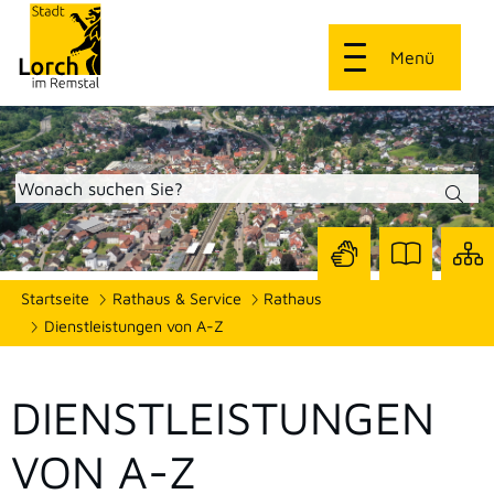
Menü
Zur
Zur
Site
Startseite
Rathaus & Service
Rathaus
Seite
Seite
dars
mit
mit
Dienstleistungen von A-Z
Gebärdensprach
Leichter
Sprache
DIENSTLEISTUNGEN
VON A-Z