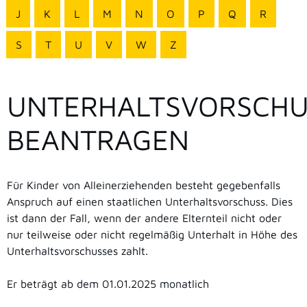
J
K
L
M
N
O
P
Q
R
S
T
U
V
W
Z
UNTERHALTSVORSCHU
BEANTRAGEN
Für Kinder von Alleinerziehenden besteht gegebenfalls
Anspruch auf einen staatlichen Unterhaltsvorschuss. Dies
ist dann der Fall, wenn
der andere Elternteil nicht oder
nur teilweise oder nicht regelmäßig Unterhalt in Höhe des
Unterhaltsvorschusses zahlt.
Er beträgt ab dem 01.01.2025 monatlich