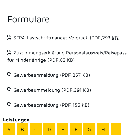
Formulare
SEPA-Lastschriftmandat Vordruck
(PDF,293
KB
)
Zustimmungserklärung Personalausweis/Reisepass
für Minderjährige
(PDF,83
KB
)
Gewerbeanmeldung
(PDF,267
KB
)
Gewerbeummeldung
(PDF,291
KB
)
Gewerbeabmeldung
(PDF,155
KB
)
Leistungen
A
B
C
D
E
F
G
H
I