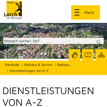
Menü
Zur
Zur
Site
Startseite
Rathaus & Service
Rathaus
Seite
Seite
dars
mit
mit
Dienstleistungen von A-Z
Gebärdensprach
Leichter
Sprache
DIENSTLEISTUNGEN
VON A-Z