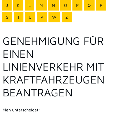
J
K
L
M
N
O
P
Q
R
S
T
U
V
W
Z
GENEHMIGUNG FÜR
EINEN
LINIENVERKEHR MIT
KRAFTFAHRZEUGEN
BEANTRAGEN
Man unterscheidet: