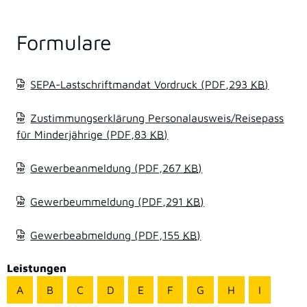
Formulare
SEPA-Lastschriftmandat Vordruck
(PDF,293
KB
)
Zustimmungserklärung Personalausweis/Reisepass
für Minderjährige
(PDF,83
KB
)
Gewerbeanmeldung
(PDF,267
KB
)
Gewerbeummeldung
(PDF,291
KB
)
Gewerbeabmeldung
(PDF,155
KB
)
Leistungen
A
B
C
D
E
F
G
H
I