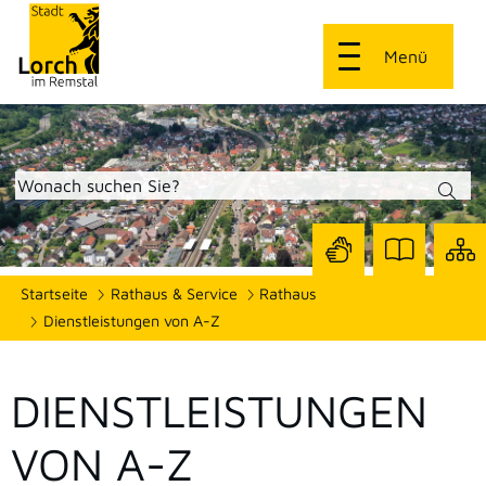
Menü
Zur
Zur
Site
Startseite
Rathaus & Service
Rathaus
Seite
Seite
dars
mit
mit
Dienstleistungen von A-Z
Gebärdensprach
Leichter
Sprache
DIENSTLEISTUNGEN
VON A-Z