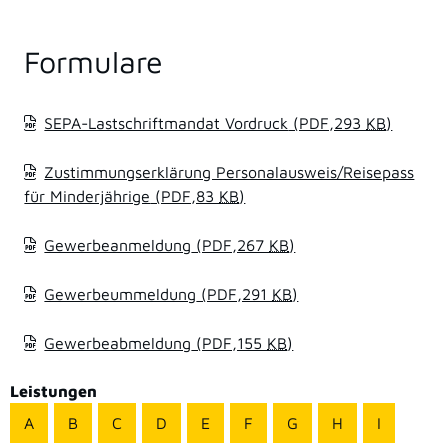
Formulare
SEPA-Lastschriftmandat Vordruck
(PDF,293
KB
)
Zustimmungserklärung Personalausweis/Reisepass
für Minderjährige
(PDF,83
KB
)
Gewerbeanmeldung
(PDF,267
KB
)
Gewerbeummeldung
(PDF,291
KB
)
Gewerbeabmeldung
(PDF,155
KB
)
Leistungen
A
B
C
D
E
F
G
H
I