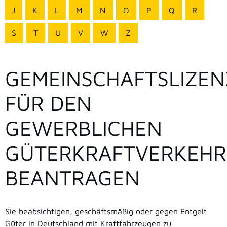
J
K
L
M
N
O
P
Q
R
S
T
U
V
W
Z
GEMEINSCHAFTSLIZEN
FÜR DEN
GEWERBLICHEN
GÜTERKRAFTVERKEHR
BEANTRAGEN
Sie beabsichtigen, geschäftsmäßig oder gegen Entgelt
Güter in Deutschland mit Kraftfahrzeugen zu