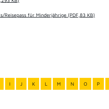
,293
KB
)
/Reisepass für Minderjährige
(PDF,83
KB
)
I
J
K
L
M
N
O
P