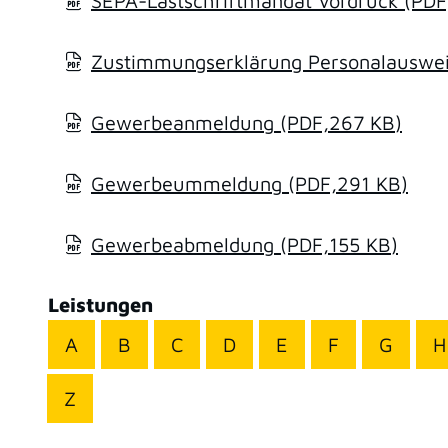
SEPA-Lastschriftmandat Vordruck
(PDF
Zustimmungserklärung Personalausweis
Gewerbeanmeldung
(PDF,267
KB
)
Gewerbeummeldung
(PDF,291
KB
)
Gewerbeabmeldung
(PDF,155
KB
)
Leistungen
A
B
C
D
E
F
G
H
Z