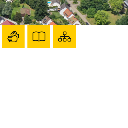
Zur
Zur
Sitemap
Seite
Seite
darstellen
mit
mit
Gebärdensprache
Leichter
Sprache