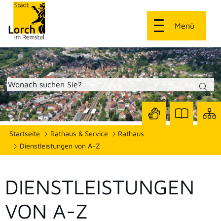
Menü
Zur
Zur
Site
Startseite
Rathaus & Service
Rathaus
Seite
Seite
dars
mit
mit
Dienstleistungen von A-Z
Gebärdensprach
Leichter
Sprache
DIENSTLEISTUNGEN
VON A-Z