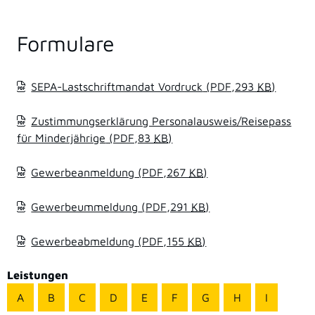
Formulare
SEPA-Lastschriftmandat Vordruck
(PDF,293
KB
)
Zustimmungserklärung Personalausweis/Reisepass
für Minderjährige
(PDF,83
KB
)
Gewerbeanmeldung
(PDF,267
KB
)
Gewerbeummeldung
(PDF,291
KB
)
Gewerbeabmeldung
(PDF,155
KB
)
Leistungen
A
B
C
D
E
F
G
H
I