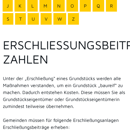
J
K
L
M
N
O
P
Q
R
S
T
U
V
W
Z
ERSCHLIESSUNGSBEITR
AHLEN
Unter der „Erschließung“ eines Grundstücks werden alle
Maßnahmen verstanden, um ein Grundstück „baureif“ zu
machen. Dadurch entstehen Kosten. Diese müssen Sie als
Grundstückseigentümer oder Grundstückseigentümerin
zumindest teilweise übernehmen.
Gemeinden müssen für folgende Erschließungsanlagen
Erschließungsbeiträge erheben: