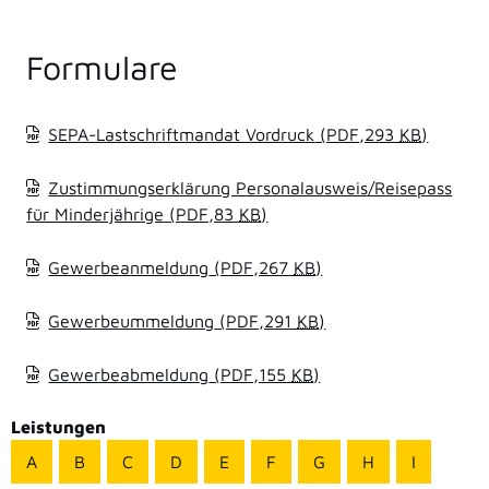
Formulare
SEPA-Lastschriftmandat Vordruck
(PDF,293
KB
)
Zustimmungserklärung Personalausweis/Reisepass
für Minderjährige
(PDF,83
KB
)
Gewerbeanmeldung
(PDF,267
KB
)
Gewerbeummeldung
(PDF,291
KB
)
Gewerbeabmeldung
(PDF,155
KB
)
Leistungen
A
B
C
D
E
F
G
H
I