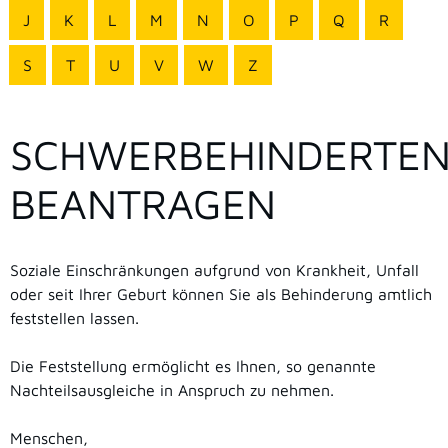
J
K
L
M
N
O
P
Q
R
S
T
U
V
W
Z
SCHWERBEHINDERTEN
BEANTRAGEN
Soziale Einschränkungen aufgrund von Krankheit, Unfall
oder seit Ihrer Geburt können Sie als Behinderung amtlich
feststellen lassen.
Die Feststellung ermöglicht es Ihnen, so genannte
Nachteilsausgleiche in Anspruch zu nehmen.
Menschen,