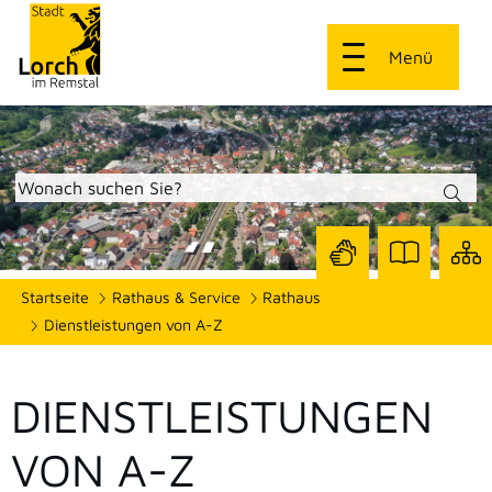
Menü
Zur
Zur
Site
Startseite
Rathaus & Service
Rathaus
Seite
Seite
dars
mit
mit
Dienstleistungen von A-Z
Gebärdensprach
Leichter
Sprache
DIENSTLEISTUNGEN
VON A-Z