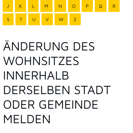
J
K
L
M
N
O
P
Q
R
S
T
U
V
W
Z
ÄNDERUNG DES
WOHNSITZES
INNERHALB
DERSELBEN STADT
ODER GEMEINDE
MELDEN