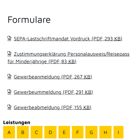
Formulare
SEPA-Lastschriftmandat Vordruck
(PDF,293
KB
)
Zustimmungserklärung Personalausweis/Reisepass
für Minderjährige
(PDF,83
KB
)
Gewerbeanmeldung
(PDF,267
KB
)
Gewerbeummeldung
(PDF,291
KB
)
Gewerbeabmeldung
(PDF,155
KB
)
Leistungen
A
B
C
D
E
F
G
H
I