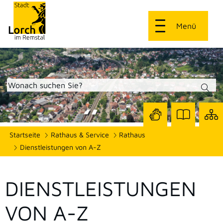
Menü
Zur
Zur
Site
Startseite
Rathaus & Service
Rathaus
Seite
Seite
dars
mit
mit
Dienstleistungen von A-Z
Gebärdensprach
Leichter
Sprache
DIENSTLEISTUNGEN
VON A-Z