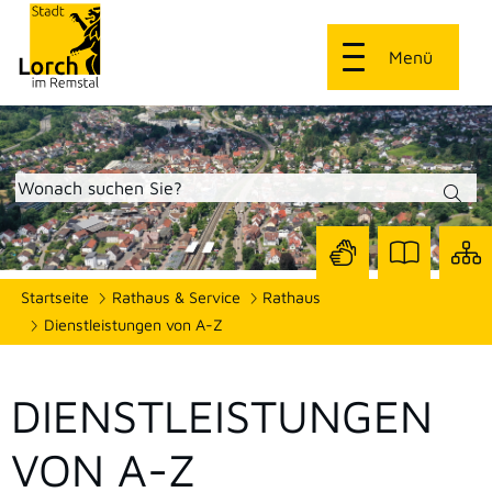
Menü
Zur
Zur
Site
Startseite
Rathaus & Service
Rathaus
Seite
Seite
dars
mit
mit
Dienstleistungen von A-Z
Gebärdensprach
Leichter
Sprache
DIENSTLEISTUNGEN
VON A-Z