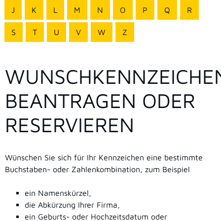
J
K
L
M
N
O
P
Q
R
S
T
U
V
W
Z
WUNSCHKENNZEICHE
BEANTRAGEN ODER
RESERVIEREN
Wünschen Sie sich für Ihr Kennzeichen eine bestimmte
Buchstaben- oder Zahlenkombination, zum Beispiel
ein Namenskürzel,
die Abkürzung Ihrer Firma,
ein Geburts- oder Hochzeitsdatum oder