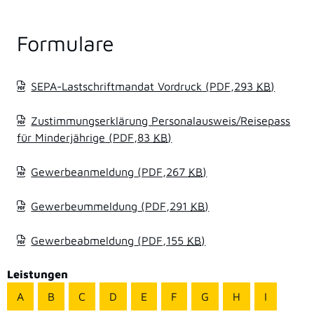
Formulare
SEPA-Lastschriftmandat Vordruck
(PDF,293
KB
)
Zustimmungserklärung Personalausweis/Reisepass
für Minderjährige
(PDF,83
KB
)
Gewerbeanmeldung
(PDF,267
KB
)
Gewerbeummeldung
(PDF,291
KB
)
Gewerbeabmeldung
(PDF,155
KB
)
Leistungen
A
B
C
D
E
F
G
H
I