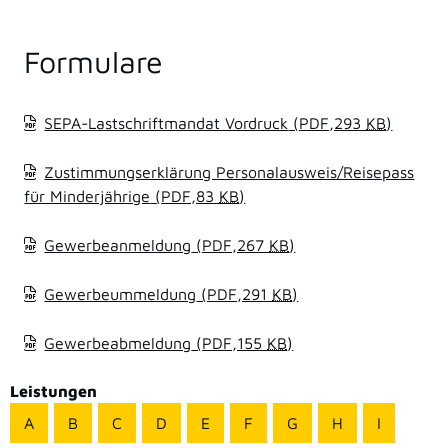
Formulare
SEPA-Lastschriftmandat Vordruck
(PDF,293
KB
)
Zustimmungserklärung Personalausweis/Reisepass
für Minderjährige
(PDF,83
KB
)
Gewerbeanmeldung
(PDF,267
KB
)
Gewerbeummeldung
(PDF,291
KB
)
Gewerbeabmeldung
(PDF,155
KB
)
Leistungen
A
B
C
D
E
F
G
H
I