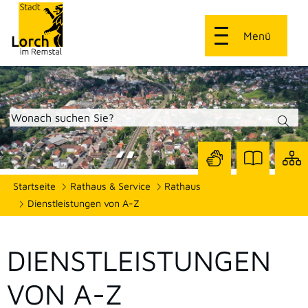
Menü
Zur
Zur
Site
Startseite
Rathaus & Service
Rathaus
Seite
Seite
dars
mit
mit
Dienstleistungen von A-Z
Gebärdensprach
Leichter
Sprache
DIENSTLEISTUNGEN
VON A-Z