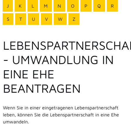
J
K
L
M
N
O
P
Q
R
S
T
U
V
W
Z
LEBENSPARTNERSCHA
- UMWANDLUNG IN
EINE EHE
BEANTRAGEN
Wenn Sie in einer eingetragenen Lebenspartnerschaft
leben, können Sie die Lebenspartnerschaft in eine Ehe
umwandeln.