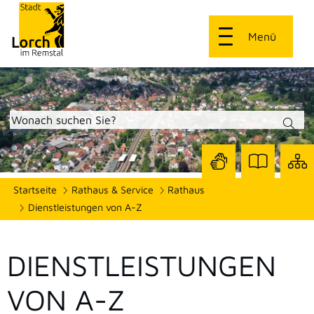
Menü
Zur
Zur
Site
Startseite
Rathaus & Service
Rathaus
Seite
Seite
dars
mit
mit
Dienstleistungen von A-Z
Gebärdensprach
Leichter
Sprache
DIENSTLEISTUNGEN
VON A-Z