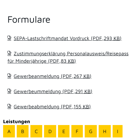
Formulare
SEPA-Lastschriftmandat Vordruck
(PDF,293
KB
)
Zustimmungserklärung Personalausweis/Reisepass
für Minderjährige
(PDF,83
KB
)
Gewerbeanmeldung
(PDF,267
KB
)
Gewerbeummeldung
(PDF,291
KB
)
Gewerbeabmeldung
(PDF,155
KB
)
Leistungen
A
B
C
D
E
F
G
H
I