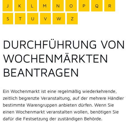
J
K
L
M
N
O
P
Q
R
S
T
U
V
W
Z
DURCHFÜHRUNG VON
WOCHENMÄRKTEN
BEANTRAGEN
Ein Wochenmarkt ist eine regelmäßig wiederkehrende,
zeitlich begrenzte Veranstaltung, auf der mehrere Händler
bestimmte Warengruppen anbieten dürfen. Wenn Sie
einen Wochenmarkt veranstalten wollen, benötigen Sie
dafür die Festsetzung der zuständigen Behörde.