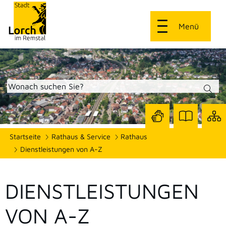
Menü
Zur
Zur
Site
Startseite
Rathaus & Service
Rathaus
Seite
Seite
dars
mit
mit
Dienstleistungen von A-Z
Gebärdensprach
Leichter
Sprache
DIENSTLEISTUNGEN
VON A-Z