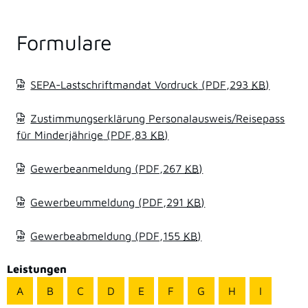
Formulare
SEPA-Lastschriftmandat Vordruck
(PDF,293
KB
)
Zustimmungserklärung Personalausweis/Reisepass
für Minderjährige
(PDF,83
KB
)
Gewerbeanmeldung
(PDF,267
KB
)
Gewerbeummeldung
(PDF,291
KB
)
Gewerbeabmeldung
(PDF,155
KB
)
Leistungen
A
B
C
D
E
F
G
H
I