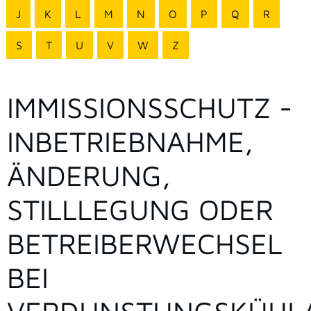
J
K
L
M
N
O
P
Q
R
S
T
U
V
W
Z
IMMISSIONSSCHUTZ -
INBETRIEBNAHME,
ÄNDERUNG,
STILLLEGUNG ODER
BETREIBERWECHSEL
BEI