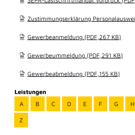
SEPA-Lastschriftmandat Vordruck
(PDF
Zustimmungserklärung Personalausweis
Gewerbeanmeldung
(PDF,267
KB
)
Gewerbeummeldung
(PDF,291
KB
)
Gewerbeabmeldung
(PDF,155
KB
)
Leistungen
A
B
C
D
E
F
G
H
Z