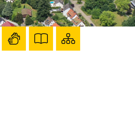
Zur
Zur
Sitemap
Seite
Seite
darstellen
mit
mit
Gebärdensprache
Leichter
Sprache