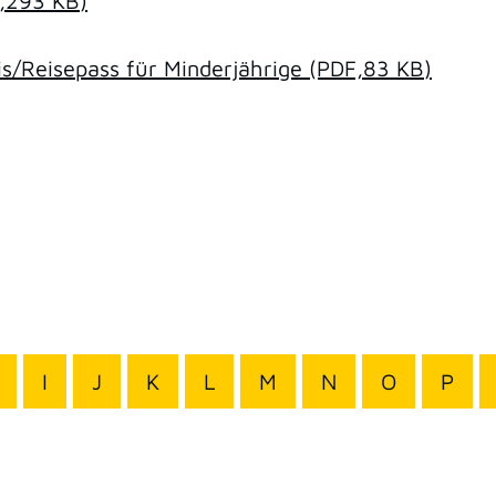
,293
KB
)
/Reisepass für Minderjährige
(PDF,83
KB
)
I
J
K
L
M
N
O
P