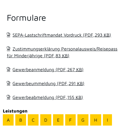
Formulare
SEPA-Lastschriftmandat Vordruck
(PDF,293
KB
)
Zustimmungserklärung Personalausweis/Reisepass
für Minderjährige
(PDF,83
KB
)
Gewerbeanmeldung
(PDF,267
KB
)
Gewerbeummeldung
(PDF,291
KB
)
Gewerbeabmeldung
(PDF,155
KB
)
Leistungen
A
B
C
D
E
F
G
H
I