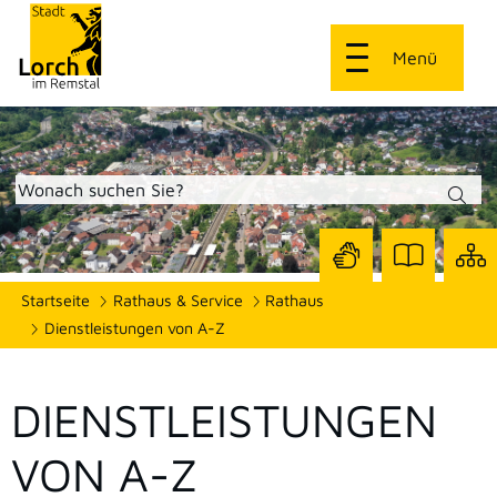
Menü
Zur
Zur
Site
Startseite
Rathaus & Service
Rathaus
Seite
Seite
dars
mit
mit
Dienstleistungen von A-Z
Gebärdensprach
Leichter
Sprache
DIENSTLEISTUNGEN
VON A-Z