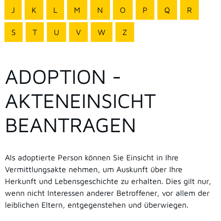
J
K
L
M
N
O
P
Q
R
S
T
U
V
W
Z
ADOPTION -
AKTENEINSICHT
BEANTRAGEN
Als adoptierte Person können Sie Einsicht in Ihre
Vermittlungsakte nehmen, um Auskunft über Ihre
Herkunft und Lebensgeschichte zu erhalten. Dies gilt nur,
wenn nicht Interessen anderer Betroffener, vor allem der
leiblichen Eltern, entgegenstehen und überwiegen.