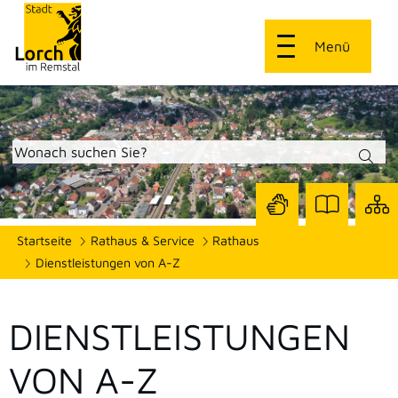
Menü
Zur
Zur
Site
Startseite
Rathaus & Service
Rathaus
Seite
Seite
dars
mit
mit
Dienstleistungen von A-Z
Gebärdensprach
Leichter
Sprache
DIENSTLEISTUNGEN
VON A-Z