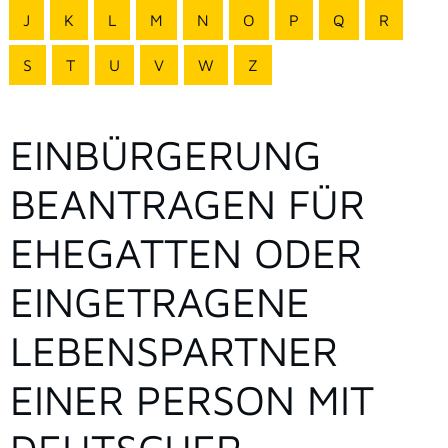
J
K
L
M
N
O
P
Q
R
S
T
U
V
W
Z
EINBÜRGERUNG
BEANTRAGEN FÜR
EHEGATTEN ODER
EINGETRAGENE
LEBENSPARTNER
EINER PERSON MIT