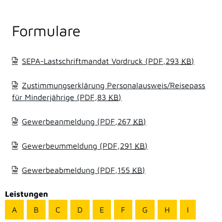
Formulare
SEPA-Lastschriftmandat Vordruck
(PDF,293
KB
)
Zustimmungserklärung Personalausweis/Reisepass
für Minderjährige
(PDF,83
KB
)
Gewerbeanmeldung
(PDF,267
KB
)
Gewerbeummeldung
(PDF,291
KB
)
Gewerbeabmeldung
(PDF,155
KB
)
Leistungen
A
B
C
D
E
F
G
H
I