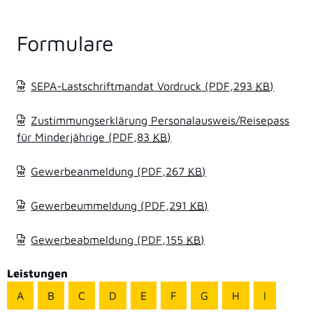
Formulare
SEPA-Lastschriftmandat Vordruck
(PDF,293
KB
)
Zustimmungserklärung Personalausweis/Reisepass
für Minderjährige
(PDF,83
KB
)
Gewerbeanmeldung
(PDF,267
KB
)
Gewerbeummeldung
(PDF,291
KB
)
Gewerbeabmeldung
(PDF,155
KB
)
Leistungen
A
B
C
D
E
F
G
H
I