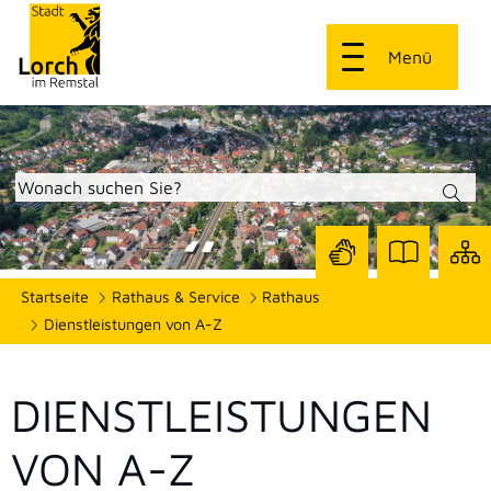
Menü
Zur
Zur
Site
Startseite
Rathaus & Service
Rathaus
Seite
Seite
dars
mit
mit
Dienstleistungen von A-Z
Gebärdensprach
Leichter
Sprache
DIENSTLEISTUNGEN
VON A-Z