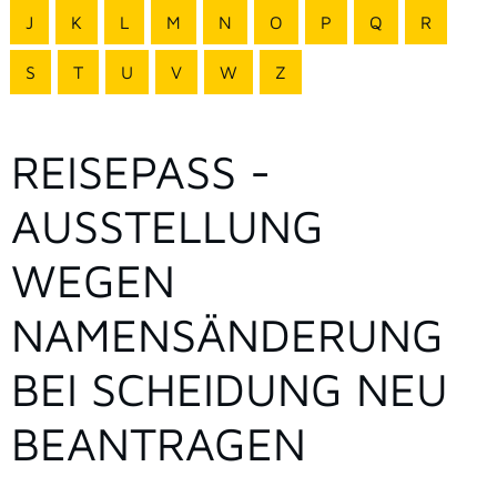
J
K
L
M
N
O
P
Q
R
S
T
U
V
W
Z
REISEPASS -
AUSSTELLUNG
WEGEN
NAMENSÄNDERUNG
BEI SCHEIDUNG NEU
BEANTRAGEN