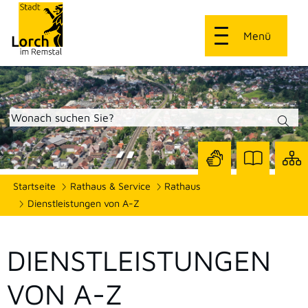
Menü
Zur
Zur
Site
Startseite
Rathaus & Service
Rathaus
Seite
Seite
dars
mit
mit
Dienstleistungen von A-Z
Gebärdensprach
Leichter
Sprache
DIENSTLEISTUNGEN
VON A-Z