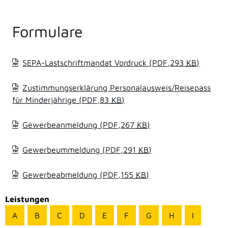
Formulare
SEPA-Lastschriftmandat Vordruck
(PDF,293
KB
)
Zustimmungserklärung Personalausweis/Reisepass
für Minderjährige
(PDF,83
KB
)
Gewerbeanmeldung
(PDF,267
KB
)
Gewerbeummeldung
(PDF,291
KB
)
Gewerbeabmeldung
(PDF,155
KB
)
Leistungen
A
B
C
D
E
F
G
H
I