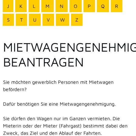
J
K
L
M
N
O
P
Q
R
S
T
U
V
W
Z
MIETWAGENGENEHMI
BEANTRAGEN
Sie möchten gewerblich Personen mit Mietwagen
befördern?
Dafür benötigen Sie eine Mietwagengenehmigung.
Sie dürfen den Wagen nur im Ganzen vermieten. Die
Mieterin oder der Mieter (Fahrgast) bestimmt dabei den
Zweck, das Ziel und den Ablauf der Fahrten.