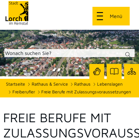
Menü
Zur
Zur
Site
Startseite
Rathaus & Service
Rathaus
Lebenslagen
Seite
Seite
dars
mit
mit
Freiberufler
Freie Berufe mit Zulassungsvoraussetzungen
Gebärdensprach
Leichter
Sprache
FREIE BERUFE MIT
ZULASSUNGSVORAUS