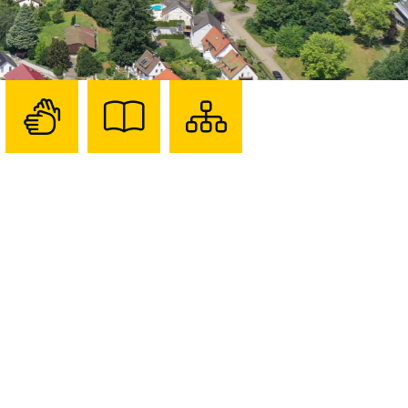
Zur
Zur
Sitemap
Seite
Seite
darstellen
mit
mit
Gebärdensprache
Leichter
Sprache