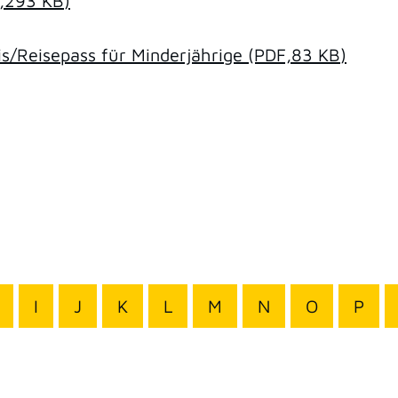
,293
KB
)
/Reisepass für Minderjährige
(PDF,83
KB
)
I
J
K
L
M
N
O
P