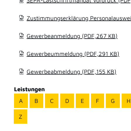
SEPA-Lastschriftmandat Vordruck
(PDF
Zustimmungserklärung Personalausweis
Gewerbeanmeldung
(PDF,267
KB
)
Gewerbeummeldung
(PDF,291
KB
)
Gewerbeabmeldung
(PDF,155
KB
)
Leistungen
A
B
C
D
E
F
G
H
Z