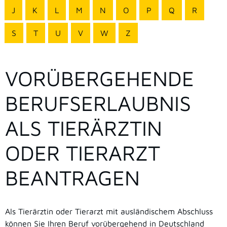
J
K
L
M
N
O
P
Q
R
S
T
U
V
W
Z
VORÜBERGEHENDE
BERUFSERLAUBNIS
ALS TIERÄRZTIN
ODER TIERARZT
BEANTRAGEN
Als Tierärztin oder Tierarzt mit ausländischem Abschluss
können Sie Ihren Beruf vorübergehend in Deutschland