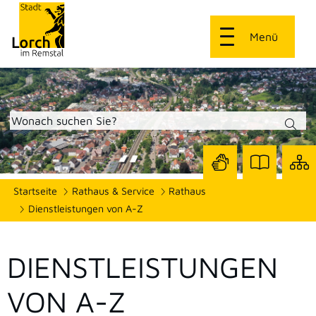
Menü
Zur
Zur
Site
Startseite
Rathaus & Service
Rathaus
Seite
Seite
dars
mit
mit
Dienstleistungen von A-Z
Gebärdensprach
Leichter
Sprache
DIENSTLEISTUNGEN
VON A-Z