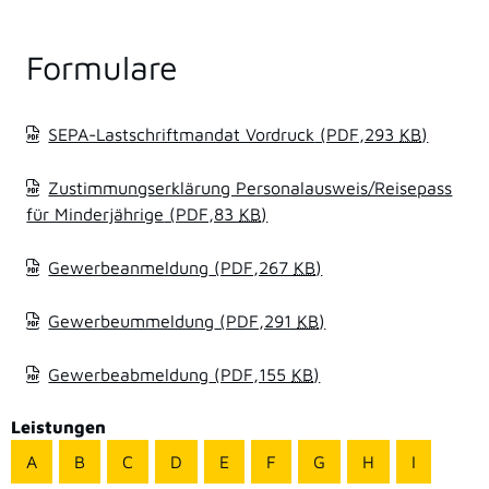
Formulare
SEPA-Lastschriftmandat Vordruck
(PDF,293
KB
)
Zustimmungserklärung Personalausweis/Reisepass
für Minderjährige
(PDF,83
KB
)
Gewerbeanmeldung
(PDF,267
KB
)
Gewerbeummeldung
(PDF,291
KB
)
Gewerbeabmeldung
(PDF,155
KB
)
Leistungen
A
B
C
D
E
F
G
H
I