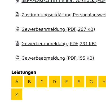
SEPA-Lastschriftmandat Vordruck
(PDF
Zustimmungserklärung Personalausweis
Gewerbeanmeldung
(PDF,267
KB
)
Gewerbeummeldung
(PDF,291
KB
)
Gewerbeabmeldung
(PDF,155
KB
)
Leistungen
A
B
C
D
E
F
G
H
Z