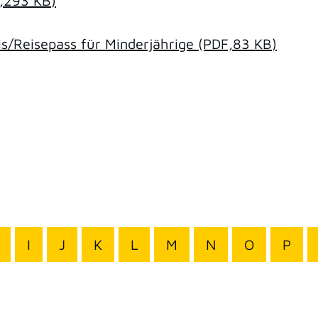
,293
KB
)
/Reisepass für Minderjährige
(PDF,83
KB
)
I
J
K
L
M
N
O
P