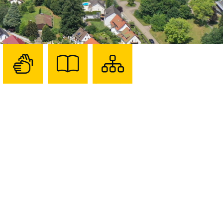
Zur
Zur
Sitemap
Seite
Seite
darstellen
mit
mit
Gebärdensprache
Leichter
Sprache