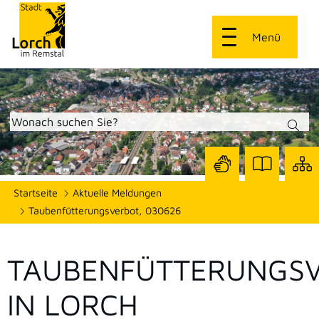
Menü
Zur
Zur
Site
Startseite
Aktuelle Meldungen
Seite
Seite
dars
mit
mit
Taubenfütterungsverbot, 030626
Gebärdensprach
Leichter
Sprache
TAUBENFÜTTERUNGS
IN LORCH