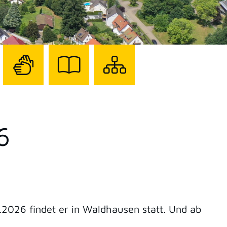
Zur
Zur
Sitemap
Seite
Seite
darstellen
mit
mit
Gebärdensprache
Leichter
6
Sprache
8.2026 findet er in Waldhausen statt. Und ab