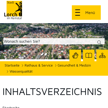
Menü
Zur
Zur
Site
Startseite
Rathaus & Service
Gesundheit & Medizin
Seite
Seite
dars
mit
mit
Wasserqualität
Gebärdensprach
Leichter
Sprache
INHALTSVERZEICHNIS
Startseite