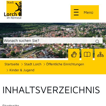
Menü
Zur
Zur
Site
Startseite
Stadt Lorch
Öffentliche Einrichtungen
Seite
Seite
dars
mit
mit
Kinder & Jugend
Gebärdensprach
Leichter
Sprache
INHALTSVERZEICHNIS
Startseite