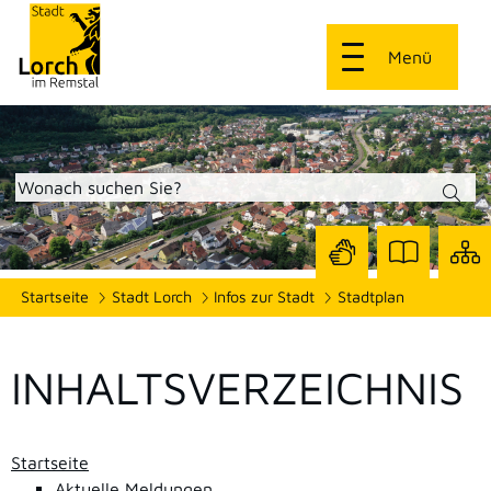
Menü
Zur
Zur
Site
Startseite
Stadt Lorch
Infos zur Stadt
Stadtplan
Seite
Seite
dars
mit
mit
Gebärdensprach
Leichter
Sprache
INHALTSVERZEICHNIS
Startseite
Aktuelle Meldungen