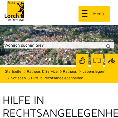
Menü
Zur
Zur
Site
Startseite
Rathaus & Service
Rathaus
Lebenslagen
Seite
Seite
dars
mit
mit
Notlagen
Hilfe in Rechtsangelegenheiten
Gebärdensprach
Leichter
Sprache
HILFE IN
RECHTSANGELEGENHE