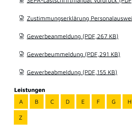
SEPA-Lastschriftmandat Vordruck
(PDF
Zustimmungserklärung Personalausweis
Gewerbeanmeldung
(PDF,267
KB
)
Gewerbeummeldung
(PDF,291
KB
)
Gewerbeabmeldung
(PDF,155
KB
)
Leistungen
A
B
C
D
E
F
G
H
Z