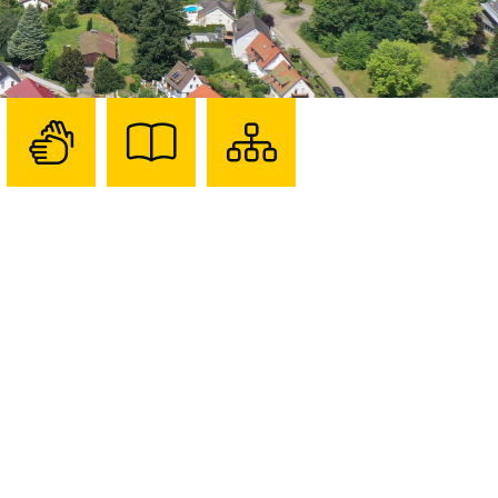
Zur
Zur
Sitemap
Seite
Seite
darstellen
mit
mit
Gebärdensprache
Leichter
Sprache