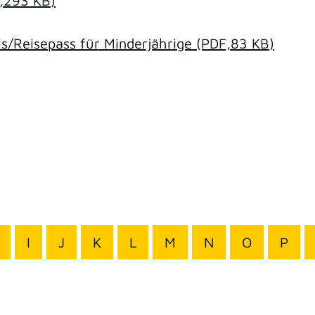
,293
KB
)
/Reisepass für Minderjährige
(PDF,83
KB
)
I
J
K
L
M
N
O
P