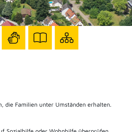
Zur
Zur
Sitemap
Seite
Seite
darstellen
mit
mit
Gebärdensprache
Leichter
Sprache
, die Familien unter Umständen erhalten.
auf Sozialhilfe oder Wohnhilfe überprüfen.