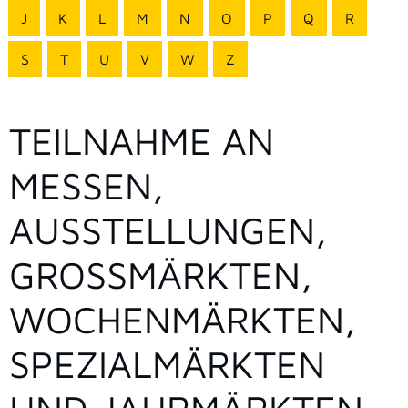
J
K
L
M
N
O
P
Q
R
S
T
U
V
W
Z
TEILNAHME AN
MESSEN,
AUSSTELLUNGEN,
GROSSMÄRKTEN, W
OCHENMÄRKTEN, S
PEZIALMÄRKTEN U