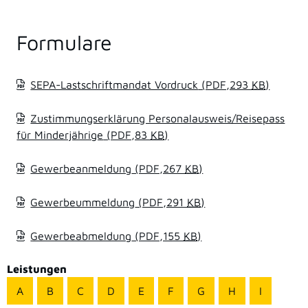
Formulare
SEPA-Lastschriftmandat Vordruck
(PDF,293
KB
)
Zustimmungserklärung Personalausweis/Reisepass
für Minderjährige
(PDF,83
KB
)
Gewerbeanmeldung
(PDF,267
KB
)
Gewerbeummeldung
(PDF,291
KB
)
Gewerbeabmeldung
(PDF,155
KB
)
Leistungen
A
B
C
D
E
F
G
H
I