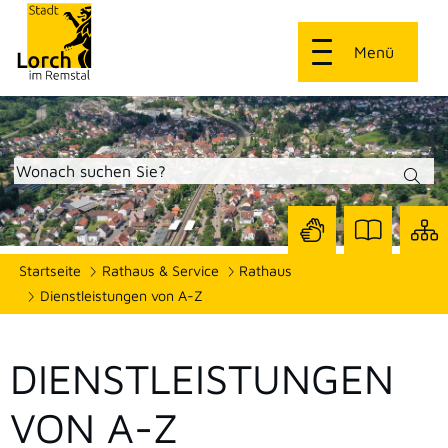
Menü
Zur
Zur
Site
Startseite
Rathaus & Service
Rathaus
Seite
Seite
dars
mit
mit
Dienstleistungen von A-Z
Gebärdensprach
Leichter
Sprache
DIENSTLEISTUNGEN
VON A-Z