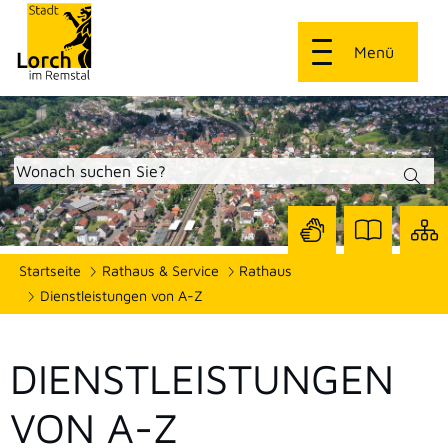
Menü
Zur
Zur
Site
Startseite
Rathaus & Service
Rathaus
Seite
Seite
dars
mit
mit
Dienstleistungen von A-Z
Gebärdensprach
Leichter
Sprache
DIENSTLEISTUNGEN
VON A-Z