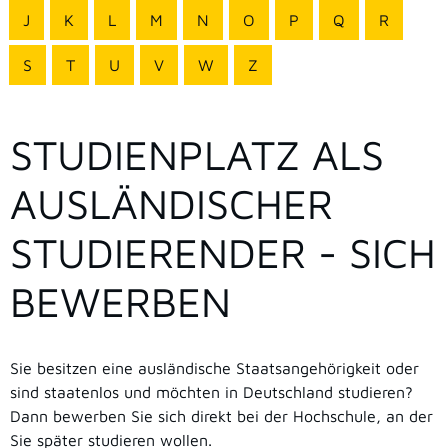
J
K
L
M
N
O
P
Q
R
S
T
U
V
W
Z
STUDIENPLATZ ALS
AUSLÄNDISCHER
STUDIERENDER - SICH
BEWERBEN
Sie besitzen eine ausländische Staatsangehörigkeit oder
sind staatenlos und möchten in Deutschland studieren?
Dann bewerben Sie sich direkt bei der Hochschule, an der
Sie später studieren wollen.