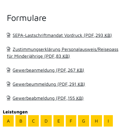
Formulare
SEPA-Lastschriftmandat Vordruck
(PDF,293
KB
)
Zustimmungserklärung Personalausweis/Reisepass
für Minderjährige
(PDF,83
KB
)
Gewerbeanmeldung
(PDF,267
KB
)
Gewerbeummeldung
(PDF,291
KB
)
Gewerbeabmeldung
(PDF,155
KB
)
Leistungen
A
B
C
D
E
F
G
H
I