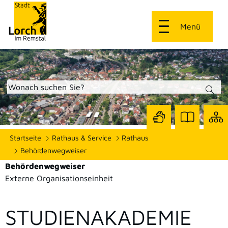
Menü
Zur
Zur
Site
Startseite
Rathaus & Service
Rathaus
Seite
Seite
dars
mit
mit
Behördenwegweiser
Gebärdensprach
Leichter
Behördenwegweiser
Sprache
Externe Organisationseinheit
STUDIENAKADEMIE