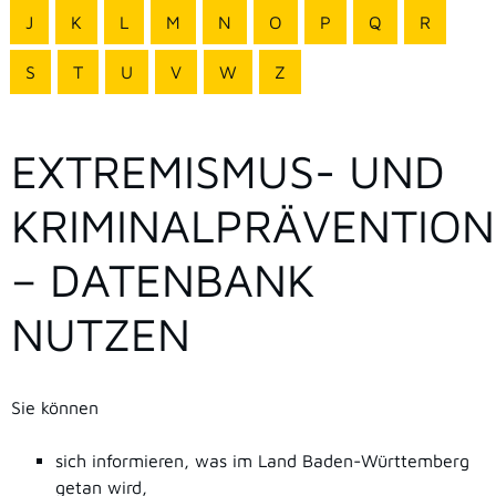
J
K
L
M
N
O
P
Q
R
S
T
U
V
W
Z
EXTREMISMUS- UND
KRIMINALPRÄVENTION
– DATENBANK
NUTZEN
Sie können
sich informieren, was im Land Baden-Württemberg
getan wird,