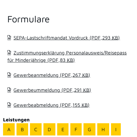
Formulare
SEPA-Lastschriftmandat Vordruck
(PDF,293
KB
)
Zustimmungserklärung Personalausweis/Reisepass
für Minderjährige
(PDF,83
KB
)
Gewerbeanmeldung
(PDF,267
KB
)
Gewerbeummeldung
(PDF,291
KB
)
Gewerbeabmeldung
(PDF,155
KB
)
Leistungen
A
B
C
D
E
F
G
H
I