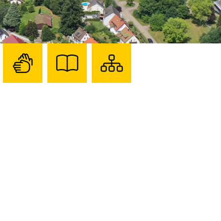
Zur
Zur
Sitemap
Seite
Seite
darstellen
mit
mit
Gebärdensprache
Leichter
Sprache