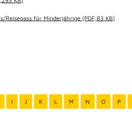
,293
KB
)
/Reisepass für Minderjährige
(PDF,83
KB
)
I
J
K
L
M
N
O
P