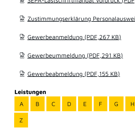
SEPA-Lastschriftmandat Vordruck
(PDF
Zustimmungserklärung Personalausweis
Gewerbeanmeldung
(PDF,267
KB
)
Gewerbeummeldung
(PDF,291
KB
)
Gewerbeabmeldung
(PDF,155
KB
)
Leistungen
A
B
C
D
E
F
G
H
Z