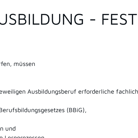
USBILDUNG - FES
rfen, müssen
 jeweiligen Ausbildungsberuf erforderliche fachli
 Berufsbildungsgesetzes (BBiG),
en und
n Lernprozessen.