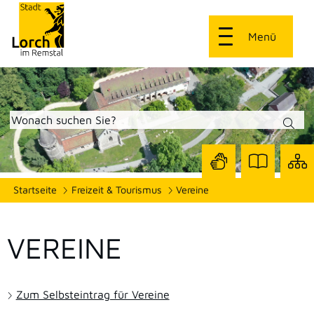
Menü
Zur
Zur
Site
Startseite
Freizeit & Tourismus
Vereine
Seite
Seite
dars
mit
mit
Gebärdensprach
Leichter
Sprache
VEREINE
Zum Selbsteintrag für Vereine