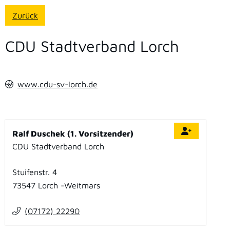
Zurück
CDU Stadtverband Lorch
www.cdu-sv-lorch.de
Ralf Duschek (1. Vorsitzender)
CDU Stadtverband Lorch
Stuifenstr. 4
73547
Lorch
Weitmars
(0
71
72) 2
22
90