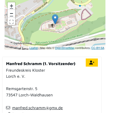
+
−
Leaflet
| Map data ©
OpenStreetMap
contributors,
CC-BY-SA
Manfred Schramm (1. Vorsitzender)
Freundeskreis Kloster
Lorch e. V.
Remsgartenstr. 5
73547
Lorch-Waldhausen
manfred.schramm@gmx.de