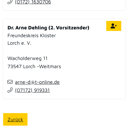
(01
72) 1
63
07
06
Dr. Arne Dehling (2. Vorsitzender)
Freundeskreis Kloster
Lorch e. V.
Wacholderweg 11
73547
Lorch
Weitmars
arne-d@t-online.de
(0
71
72) 91
93
31
Zurück