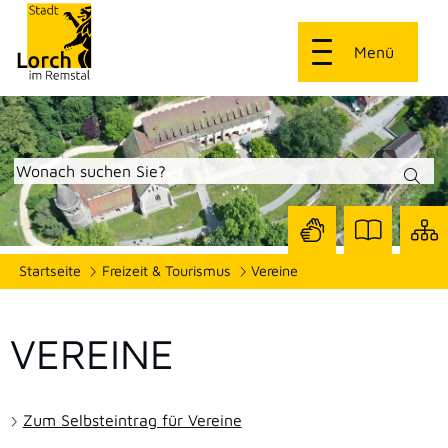
Menü
Zur
Zur
Site
Startseite
Freizeit & Tourismus
Vereine
Seite
Seite
dars
mit
mit
Gebärdensprach
Leichter
Sprache
VEREINE
Zum Selbsteintrag für Vereine