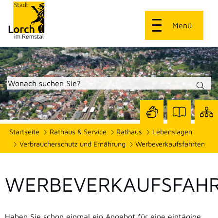
Menü
Zur
Zur
Site
Startseite
Rathaus & Service
Rathaus
Lebenslagen
Seite
Seite
dars
mit
mit
Verbraucherschutz und Ernährung
Werbeverkaufsfahrten
Gebärdensprach
Leichter
Sprache
WERBEVERKAUFSFAH
Haben Sie schon einmal ein Angebot für eine eintägige