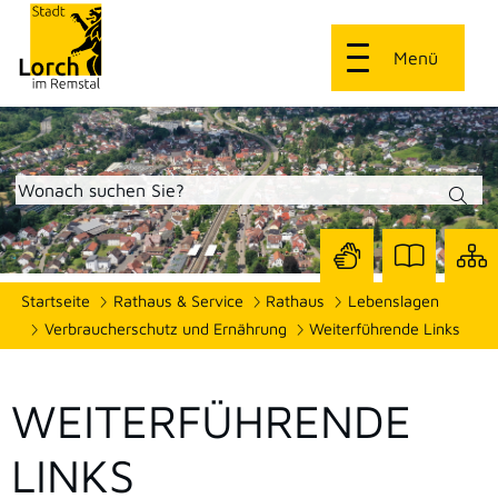
Menü
Zur
Zur
Site
Startseite
Rathaus & Service
Rathaus
Lebenslagen
Seite
Seite
dars
mit
mit
Verbraucherschutz und Ernährung
Weiterführende Links
Gebärdensprach
Leichter
Sprache
WEITERFÜHRENDE
LINKS