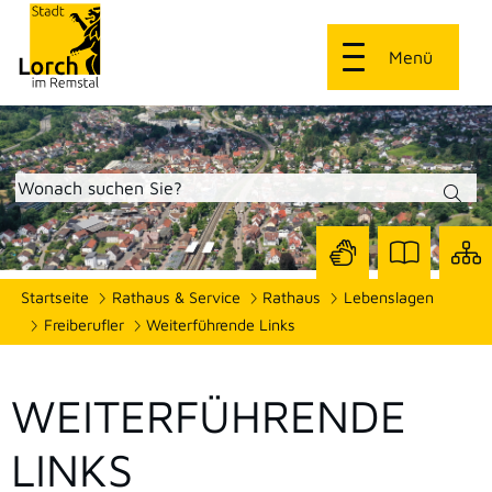
Menü
Zur
Zur
Site
Startseite
Rathaus & Service
Rathaus
Lebenslagen
Seite
Seite
dars
mit
mit
Freiberufler
Weiterführende Links
Gebärdensprach
Leichter
Sprache
WEITERFÜHRENDE
LINKS