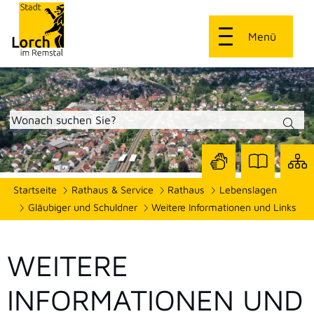
Menü
Zur
Zur
Site
Startseite
Rathaus & Service
Rathaus
Lebenslagen
Seite
Seite
dars
mit
mit
Gläubiger und Schuldner
Weitere Informationen und Links
Gebärdensprach
Leichter
Sprache
WEITERE
INFORMATIONEN UND