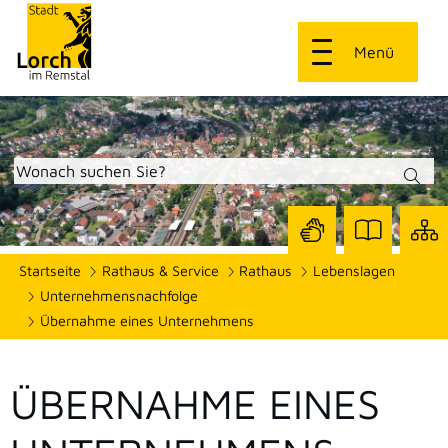
Menü
Zur
Zur
Site
Startseite
Rathaus & Service
Rathaus
Lebenslagen
Seite
Seite
dars
mit
mit
Unternehmensnachfolge
Gebärdensprach
Leichter
Übernahme eines Unternehmens
Sprache
ÜBERNAHME EINES